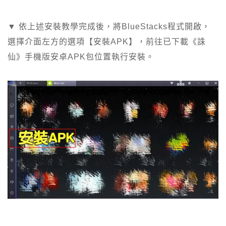
▼
依上述安裝教學完成後，將BlueStacks程式開啟，
選擇介面左方的選項【安裝APK】，前往已下載《誅
仙》手機版安卓APK包位置執行安裝。