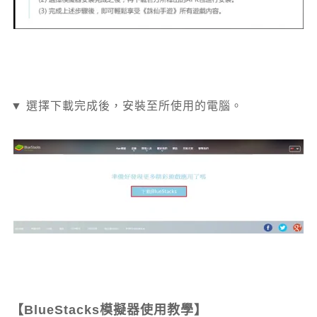
▼
選擇下載完成後，安裝至所使用的電腦。
【BlueStacks模擬器使用教學】