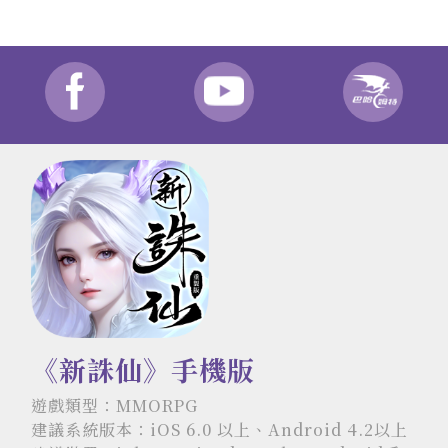
《新誅仙》手機版
遊戲類型：MMORPG
建議系統版本：iOS 6.0 以上、Android 4.2以上