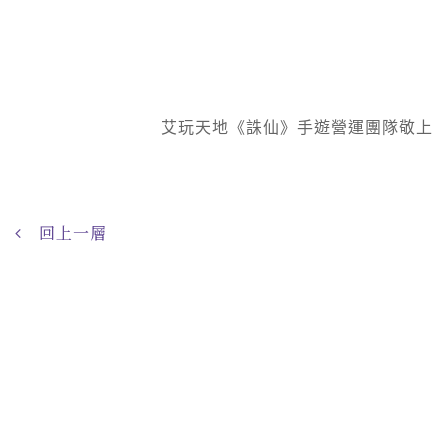
艾玩天地《誅仙》手遊營運團隊敬上
回上一層