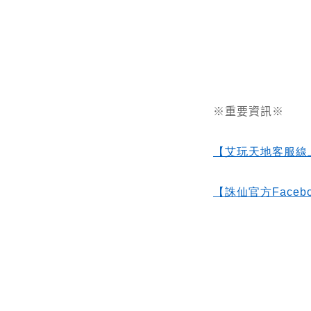
※重要資訊※
【艾玩天地客服線
【誅仙官方Facebo