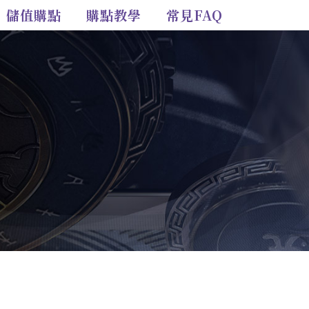
儲值購點
購點教學
常見FAQ