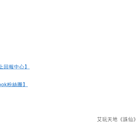
上回報中心】
ok
粉絲團】
艾玩天地《誅仙