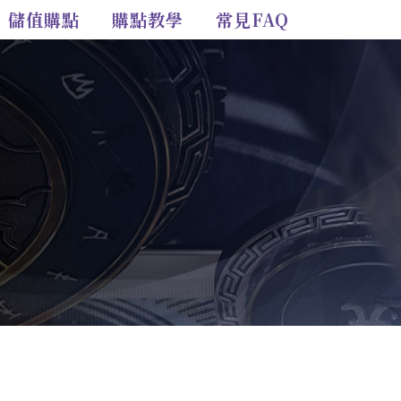
儲值購點
購點教學
常見FAQ