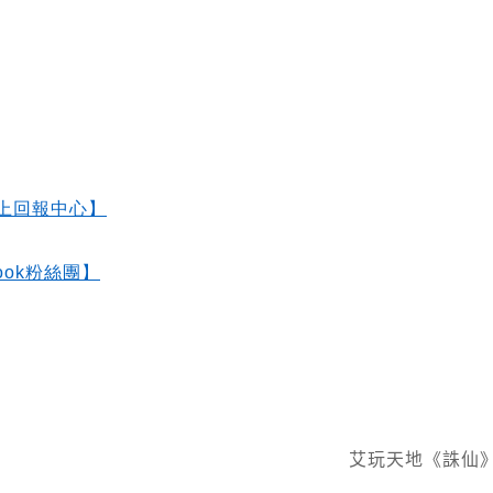
上回報中心】
ok
粉絲團】
艾玩天地《誅仙