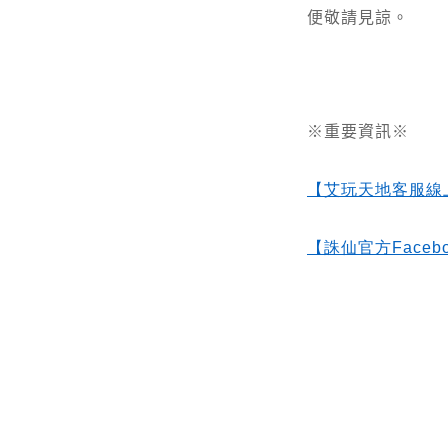
便敬請見諒。
※重要資訊※
【艾玩天地客服線
【誅仙官方Facebo