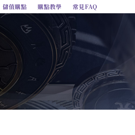
儲值購點
購點教學
常見FAQ