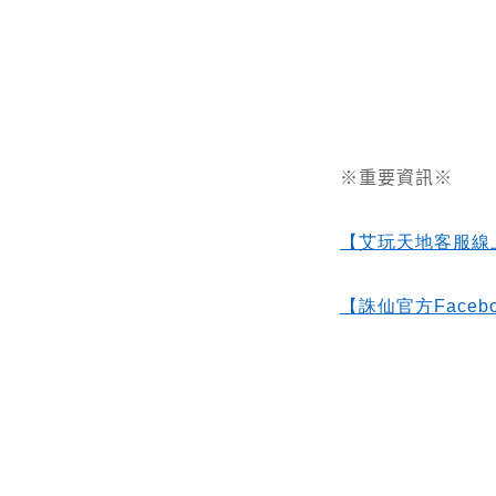
※重要資訊※
【艾玩天地客服線
【誅仙官方Facebo