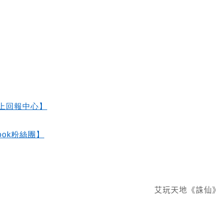
上回報中心】
ok
粉絲團】
艾玩天地《誅仙