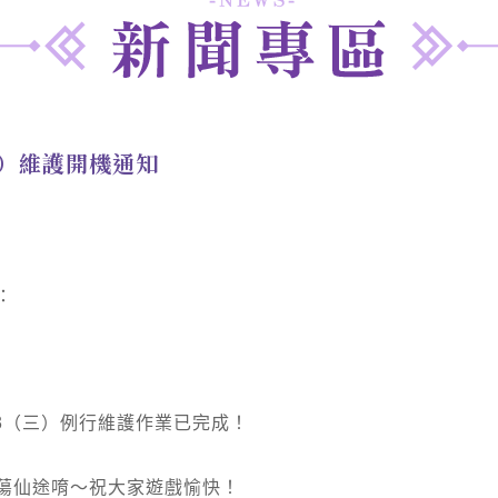
三）維護開機通知
：
/3（三）例行維護作業已完成！
蕩仙途唷～祝大家遊戲愉快！